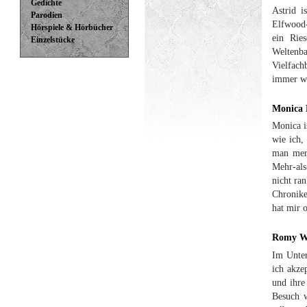
Gedichte
Astrid i
Parodien
Elfwood-
Hörspiele & Hörbücher
ein Rie
Einzelstücke
Weltenba
Vielfac
immer wi
Monica 
Monica i
wie ich,
man merk
Mehr-als
nicht ran
Chronike
hat mir o
Romy W
Im Unter
ich akze
und ihre 
Besuch w