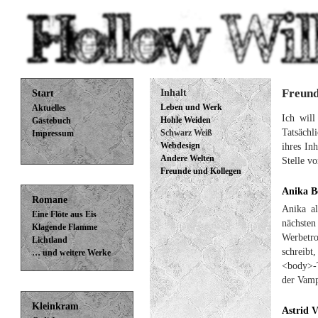
Freund
Inhalt
Start
Leben und Werk
Aktuelles
Ich will
Hohle Weiden
Gästebuch
Tatsächl
Schwarz Weiß
Impressum
ihres In
Webdesign
Andere Welten
Stelle vo
Freunde und Kollegen
Anika B
Romane
Anika al
Eine Flöte aus Eis
nächste
Klagende Flamme
Werbetro
Lichtland
schreibt
… und weitere Werke
<body>-T
der Vamp
Kleinkram
Astrid 